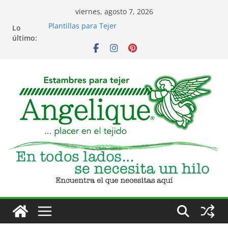
Saltar
viernes, agosto 7, 2026
al
Plantillas para Tejer
Lo
contenido
Costura para bordar, tergal, troquelado y
último:
servilleta
Eventos
Club de Tejido
Accesorios para Tejido y Bordado