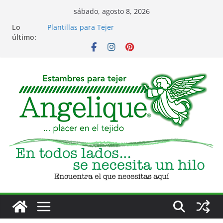
Saltar
sábado, agosto 8, 2026
Accesorios para Tejido y Bordado
al
Lo
Plantillas para Tejer
contenido
último:
Costura para bordar, tergal, troquelado y
servilleta
Eventos
Club de Tejido