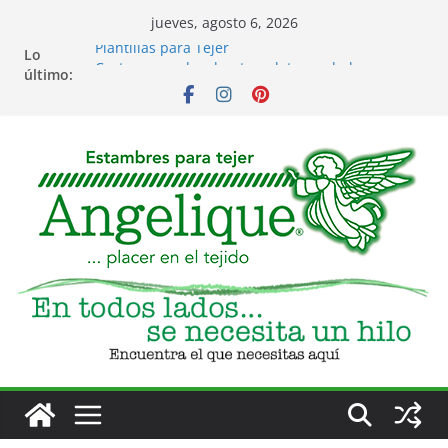
Saltar
jueves, agosto 6, 2026
al
Plantillas para Tejer
Lo
contenido
Costura para bordar, tergal, troquelado y
último:
servilleta
Eventos
Club de Tejido
Accesorios para Tejido y Bordado