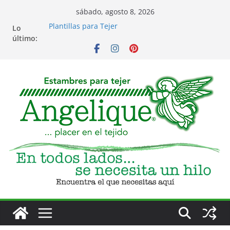
Saltar
sábado, agosto 8, 2026
al
Plantillas para Tejer
Lo
contenido
Costura para bordar, tergal, troquelado y
último:
servilleta
Eventos
Club de Tejido
Accesorios para Tejido y Bordado