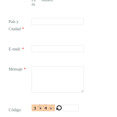
La
Número
da
País y
Ciudad
*
E-mail:
*
Mensaje
*
Código