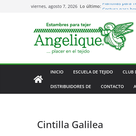
Saltar
Plantillas para T
Lo último:
viernes, agosto 7, 2026
Costura para bor
al
Eventos
contenido
Club de Tejido
Accesorios para
INICIO
ESCUELA DE TEJIDO
CLUB 
DISTRIBUIDORES DE
CONTACTO
A
Cintilla Galilea