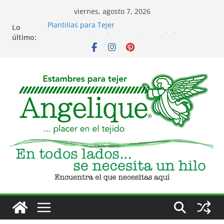
Saltar
viernes, agosto 7, 2026
al
Plantillas para Tejer
Lo
contenido
Costura para bordar, tergal, troquelado y
último:
servilleta
Eventos
Club de Tejido
Accesorios para Tejido y Bordado