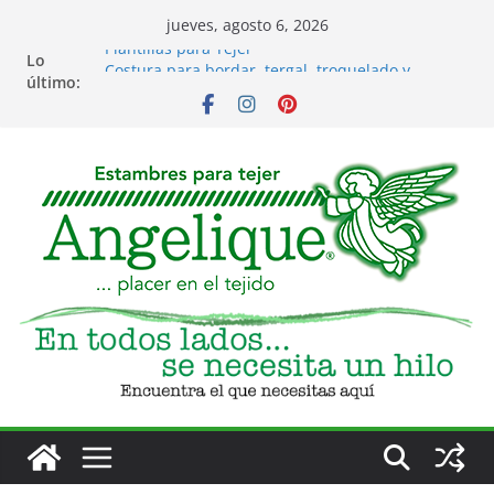
jueves, agosto 6, 2026
Plantillas para Tejer
Lo
Costura para bordar, tergal, troquelado y
último:
servilleta
Eventos
Club de Tejido
Accesorios para Tejido y Bordado